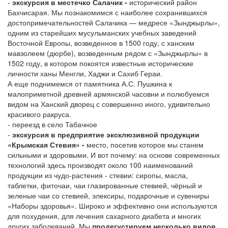
-
экскурсия в местечко Салачик -
исторический район
Бахчисарая. Мы познакомимся с наиболее сохранившихся
достопримечательностей Салачика — медресе «Зынджырлы»,
одним из старейших мусульманских учебных заведений
Восточной Европы, возведенное в 1500 году, с ханским
мавзолеем (дюрбе), возведенным рядом с «Зынджырлы» в
1502 году, в котором покоятся известные исторические
личности ханы Менгли, Хаджи и Сахиб Гераи.
А еще поднимемся от памятника А.С. Пушкина к
малоприметной древней армянской часовни и полюбуемся
видом на Ханский дворец с совершенно иного, удивительно
красивого ракруса.
- переезд в село Табачное
-
экскурсия в предприятие эксклюзивной продукции
«Крымская Стевия» -
место, посетив которое мы станем
сильными и здоровыми. И вот почему: на основе современных
технологий здесь производят около 100 наименований
продукции из чудо-растения - стевии: сиропы, масла,
таблетки, фиточаи, чаи глазированные стевией, чёрный и
зеленые чаи со стевией, элексиры, подарочные и сувениры
«Наборы здоровья». Широко и эффективно они используются
для похудения, для лечения сахарного диабета и многих
других заболеваний. Мы
продегустируем несколько видов