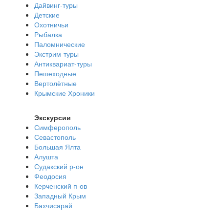
Дайвинг-туры
Детские
Охотничьи
Рыбалка
Паломнические
Экстрим-туры
Антиквариат-туры
Пешеходные
Вертолётные
Крымские Хроники
Экскурсии
Симферополь
Севастополь
Большая Ялта
Алушта
Судакский р-он
Феодосия
Керченский п-ов
Западный Крым
Бахчисарай