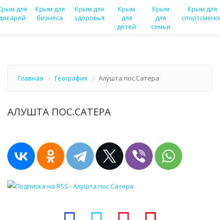
Крым для
Крым для
Крым для
Крым
Крым
Крым для
дикарей
бизнеса
здоровья
для
для
спортсмено
детей
семьи
Главная
География
Алушта пос.Сатера
АЛУШТА ПОС.САТЕРА