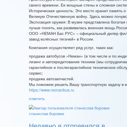
своего времени. Ее мощные стены и сложная систе
Историческая ценность: Это место хранит память о
Великую Отечественную войну. Здесь можно почувс
Экспозиция оружия: В музее представлена богатая 
лучше понять, как развивалась военная мощь Росси
ООО «НЕМАН Бас РУС» – официальный дилер фили
завод колёсных тягачей» в России.
Компания осуществляет ряд услуг, таких как:
продажа автобусов «Неман» (в том числе и по инди
лизинг и автокредитование техники (мы сотрудни
гарантийное и послегарантийное техническое обсл
сервис;
продажа автозапчастей.
Мы поможем решить Вашу транспортную задачу в к
https://www.nemanbus.ru
ответить
станислав боровик
Недавно я отправился в