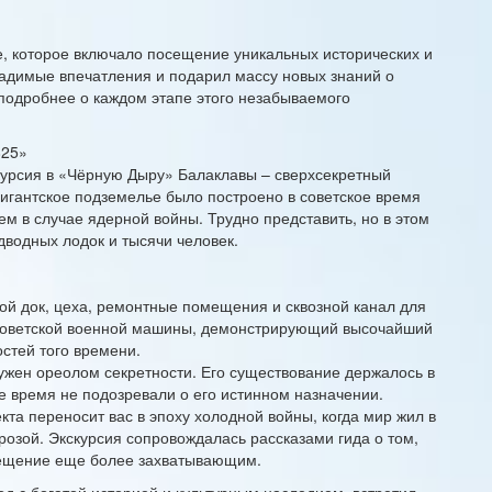
е, которое включало посещение уникальных исторических и
ладимые впечатления и подарил массу новых знаний о
 подробнее о каждом этапе этого незабываемого
825»
курсия в «Чёрную Дыру» Балаклавы – сверхсекретный
гигантское подземелье было построено в советское время
м в случае ядерной войны. Трудно представить, но в этом
дводных лодок и тысячи человек.
ой док, цеха, ремонтные помещения и сквозной канал для
 советской военной машины, демонстрирующий высочайший
стей того времени.
ужен ореолом секретности. Его существование держалось в
е время не подозревали о его истинном назначении.
та переносит вас в эпоху холодной войны, когда мир жил в
озой. Экскурсия сопровождалась рассказами гида о том,
посещение еще более захватывающим.
д с богатой историей и культурным наследием. встретил