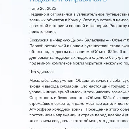
- апр 26, 2025
Недавно я отправился в увлекательное путешестви
военных объектов в Крыму. Этот тур оставил неизг
советской истории и военной инженерии. Расскажу
приключения.
Экскурсия в «Чёрную Дыру» Балаклавы – «Объект 
Первой остановкой в нашем путешествии стала экс
объект под кодовым названием «Объект 825». Это 
для ремонта подводных лодок и служило бы укрытие
подземном комплексе могли укрыться несколько по
Что удивило:
Масштабы сооружения: Объект включает в себя сух
входа и выхода субмарин. Это настоящий триумф
уровень инженерной мысли и технических возможно
Секретность и безопасность: «Объект 825» был окр
строжайшем секрете, и даже местные жители долго
Атмосфера холодной войны: Посещение этого объек
постоянном напряжении и страхе перед ядерной угр
как и зачем создавался этот объект, что делает 
После посещения Балаклавы мы отправились в горо