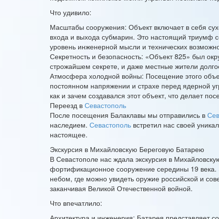
Что удивило:
Масштабы сооружения: Объект включает в себя сух
входа и выхода субмарин. Это настоящий триумф
уровень инженерной мысли и технических возможно
Секретность и безопасность: «Объект 825» был окр
строжайшем секрете, и даже местные жители долго
Атмосфера холодной войны: Посещение этого объек
постоянном напряжении и страхе перед ядерной угр
как и зачем создавался этот объект, что делает 
Переезд в
Севастополь
После посещения Балаклавы мы отправились в
Сев
наследием.
Севастополь
встретил нас своей уника
настоящее.
Экскурсия в Михайловскую Береговую Батарею
В Севастополе нас ждала экскурсия в Михайловск
фортификационное сооружение середины 19 века. 
небом, где можно увидеть оружие российской и сов
заканчивая Великой Отечественной войной.
Что впечатлило:
Архитектура и инженерия: Батарея представляет 