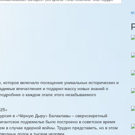
в
е, которое включало посещение уникальных исторических и
ладимые впечатления и подарил массу новых знаний о
 подробнее о каждом этапе этого незабываемого
825»
курсия в «Чёрную Дыру» Балаклавы – сверхсекретный
гигантское подземелье было построено в советское время
м в случае ядерной войны. Трудно представить, но в этом
дводных лодок и тысячи человек.