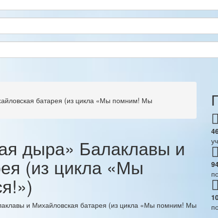
айловская батарея (из цикла «Мы помним! Мы
4
ая дыра» Балаклавы и
у
ея (из цикла «Мы
9
п
я!»)
1
п