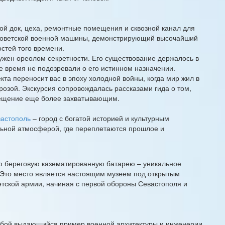
ой док, цеха, ремонтные помещения и сквозной канал для
 советской военной машины, демонстрирующий высочайший
стей того времени.
ужен ореолом секретности. Его существование держалось в
е время не подозревали о его истинном назначении.
та переносит вас в эпоху холодной войны, когда мир жил в
озой. Экскурсия сопровождалась рассказами гида о том,
посещение еще более захватывающим.
астополь
– город с богатой историей и культурным
льной атмосферой, где переплетаются прошлое и
ую береговую казематированную батарею – уникальное
Это место является настоящим музеем под открытым
етской армии, начиная с первой обороны Севастополя и
собой выдающийся пример военной архитектуры и инженерии