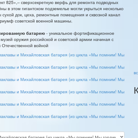
кт 825»,– сверхсекретную верфь для ремонта подводных
йны в этом гигантском подземелье могли укрыться несколько
ы сухой док, цеха, ремонтные помещения и сквозной канал
триумф советской военной машины.
тированную батарею
- уникальное фортификационное
 музей оружия российской и советской армии начиная с
й Отечественной войной
в