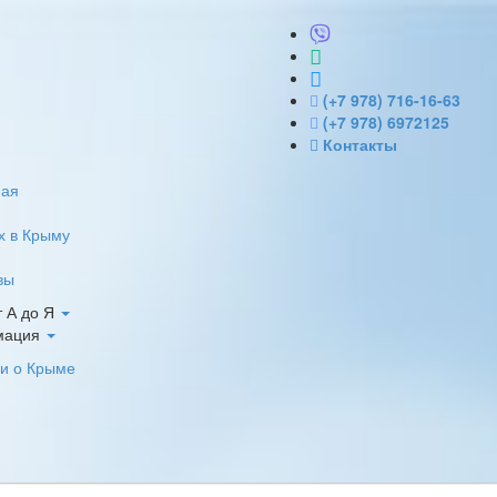
(+7 978) 716-16-63
(+7 978) 6972125
Контакты
ная
х в Крыму
вы
 А до Я
мация
и о Крыме