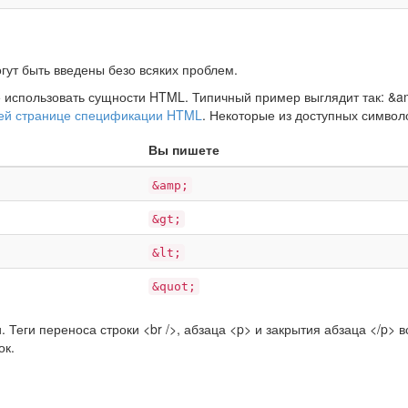
ут быть введены безо всяких проблем.
е использовать сущности HTML. Типичный пример выглядит так: &a
ей странице спецификации HTML
. Некоторые из доступных символ
Вы пишете
&amp;
&gt;
&lt;
&quot;
 Теги переноса строки <br />, абзаца <p> и закрытия абзаца </p> 
ок.