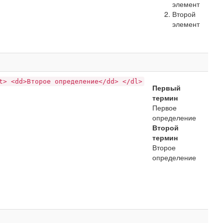
элемент
Второй
элемент
t> <dd>Второе определение</dd> </dl>
Первый
термин
Первое
определение
Второй
термин
Второе
определение