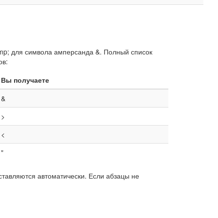
mp; для символа амперсанда &. Полный список
ов:
Вы получаете
&
>
<
"
вставляются автоматически. Если абзацы не