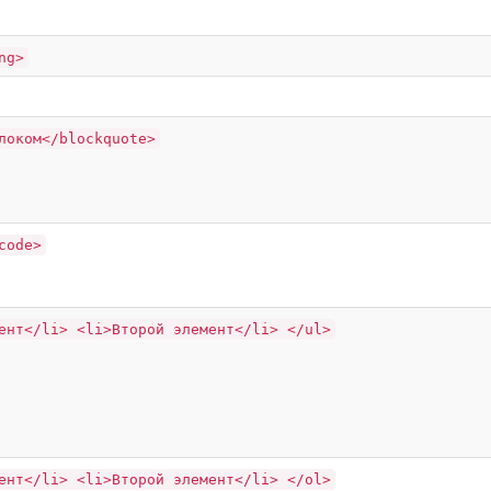
ng>
локом</blockquote>
code>
ент</li> <li>Второй элемент</li> </ul>
ент</li> <li>Второй элемент</li> </ol>