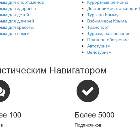
рым для спортсменов
Курортные регионы
рым для здоровья
Достопримечательности
рым для детей
Туры по Крыму
рым для дикарей
Вэб-камеры Крыма
рым для красоты
Транспорт
рым для семьи
Туризм, развлечения
Пляжное обозрение
Автотуризм
Велотуризм
истическим Навигатором
ее 100
Более 5000
ов
Подписчиков