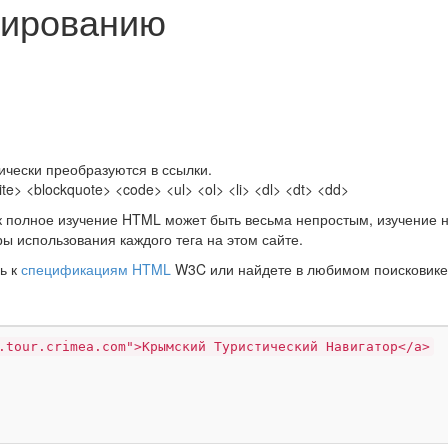
тированию
ически преобразуются в ссылки.
e> <blockquote> <code> <ul> <ol> <li> <dl> <dt> <dd>
к полное изучение HTML может быть весьма непростым, изучение 
ы использования каждого тега на этом сайте.
ь к
спецификациям HTML
W3C или найдете в любимом поисковике
.tour.crimea.com">Крымский Туристический Навигатор</a>