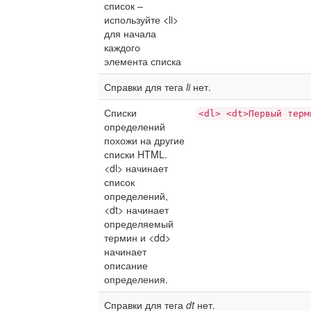
список –
используйте <li>
для начала
каждого
элемента списка
Справки для тега
li
нет.
Списки
<dl> <dt>Первый терм
определений
похожи на другие
списки HTML.
<dl> начинает
список
определений,
<dt> начинает
определяемый
термин и <dd>
начинает
описание
определения.
Справки для тега
dt
нет.