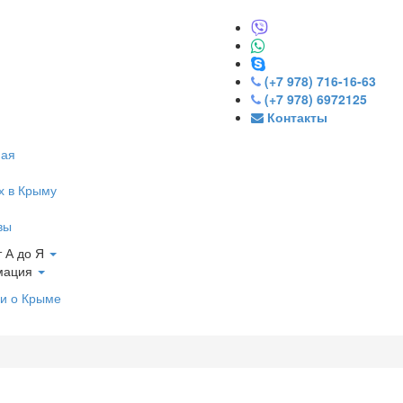
(+7 978) 716-16-63
(+7 978) 6972125
Контакты
ная
х в Крыму
вы
 А до Я
мация
и о Крыме