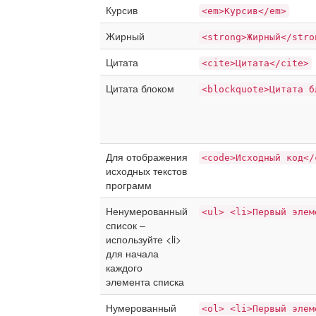
Курсив
<em>Курсив</em>
Жирный
<strong>Жирный</stro
Цитата
<cite>Цитата</cite>
Цитата блоком
<blockquote>Цитата б
Для отображения
<code>Исходный код</
исходных текстов
программ
Ненумерованный
<ul> <li>Первый элем
список –
используйте <li>
для начала
каждого
элемента списка
Нумерованный
<ol> <li>Первый элем