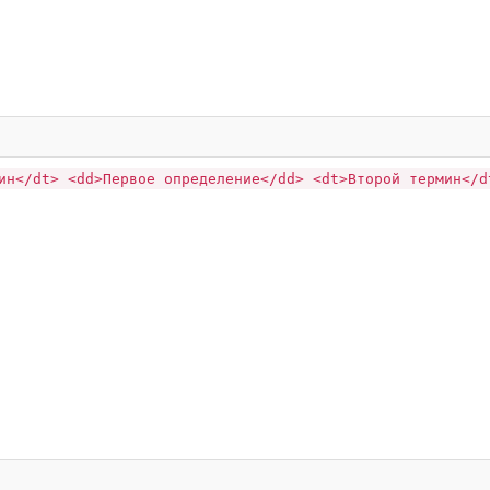
ин</dt> <dd>Первое определение</dd> <dt>Второй термин</d