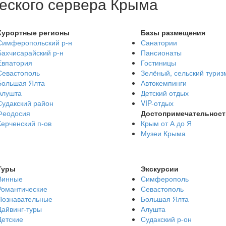
еского сервера Крыма
Курортные регионы
Базы размещения
Симферопольский р-н
Санатории
Бахчисарайский р-н
Пансионаты
Евпатория
Гостиницы
Севастополь
Зелёный, сельский туриз
Большая Ялта
Автокемпинги
Алушта
Детский отдых
Судакский район
VIP-отдых
Феодосия
Достопримечательност
Керченский п-ов
Крым от А до Я
Музеи Крыма
Туры
Экскурсии
Винные
Симферополь
Романтические
Севастополь
Познавательные
Большая Ялта
Дайвинг-туры
Алушта
Детские
Судакский р-он