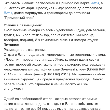
Эко-отель "Левант" расположен в Приморском парке
Ялты
, в
20 метрах от моря. Проезд из Симферополя до автовокзала
Ялты
, далее маршрутным транспортом до остановки
"Приморский парк".
Условия размещения:
1-2-х местные номера со всеми удобствами (душ, умывальник,
туалет, минибар, телевизор, сплит-система, минисейф,
телефон, лоджия), 2-х комнатные люксы и номера-студии
Питание:
Размещение с завтраком;
Отдых в Ялте предлагают многочисленные гостиницы и отели.
«Левант» – первая гостиница в Ялте, которая дарит своим
гостям здоровый отдых, экологичность которого подтверждена
международными сертификатами«Зеленый ключ» (Green Key
2014) и «Голубой флаг» (Blue Flag 2014). Мы уделяем особое
внимание окружающей среде и прекрасной природе Южного
берега Крыма, что отражено в нашей политике Эко-
инициативы.
Одной из особенностей отеля, которые оставляют самые
яркие впечатления и делают отдых в Ялте незабываемым,
является то, что все 56 номеров имеют панорамные окна с