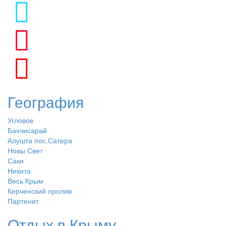
География
Угловое
Бахчисарай
Алушта пос.Сатера
Новы Свет
Саки
Никита
Весь Крым
Керченский пролив
Партенит
Отдых в Крыму