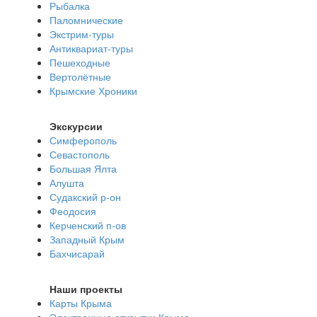
Рыбалка
Паломнические
Экстрим-туры
Антиквариат-туры
Пешеходные
Вертолётные
Крымские Хроники
Экскурсии
Симферополь
Севастополь
Большая Ялта
Алушта
Судакский р-он
Феодосия
Керченский п-ов
Западный Крым
Бахчисарай
Наши проекты
Карты Крыма
Электронные открытки Крыма