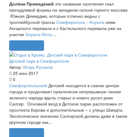
Доли́на Привиде́ний
это название скопления скал
причудливой формы на западном склоне горного массива
Южная Демирджи, которые отлично видны с
троллейбусной трассы
Симферополь
-
Алушта
ниже
Ангарского перевала и с Кастельского перевала уже на
участке
Алушта
-
Ялта
....
Читать далее
Детский парк в Симферополе
Автор:
Игорь Русанов
25 июн 2017
0
Симферопольский
Детский находится в самом центре
города и продолжает практически непрерывную линию
зеленого наряда вдоль старых и нового русел реки
Салгир. Основной вход в Детском парке расположен от
проспекта Кирова и дополнительные – с улицы Шмидта.
Экологическое значение Салгирской долины даже в таком
крупном городе как...
Читать далее