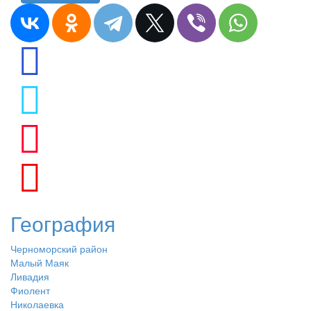
География
Черноморский район
Малый Маяк
Ливадия
Фиолент
Николаевка