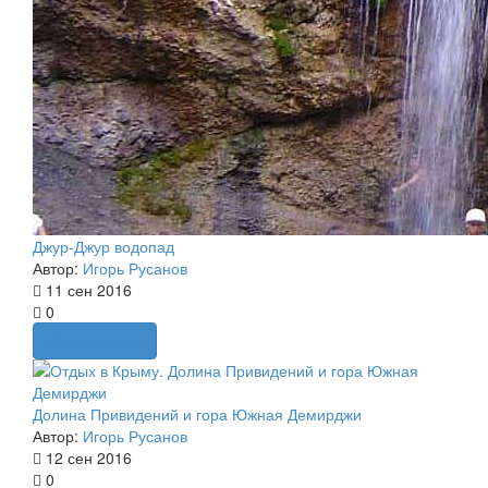
Джур-Джур водопад
Автор:
Игорь Русанов
11 сен 2016
0
Читать далее
Долина Привидений и гора Южная Демирджи
Автор:
Игорь Русанов
12 сен 2016
0