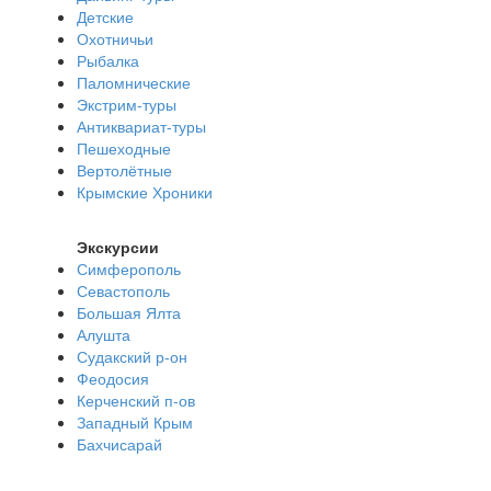
Детские
Охотничьи
Рыбалка
Паломнические
Экстрим-туры
Антиквариат-туры
Пешеходные
Вертолётные
Крымские Хроники
Экскурсии
Симферополь
Севастополь
Большая Ялта
Алушта
Судакский р-он
Феодосия
Керченский п-ов
Западный Крым
Бахчисарай