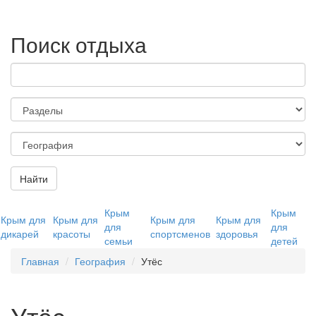
Поиск отдыха
Найти
Крым
Крым
Крым для
Крым для
Крым для
Крым для
для
для
дикарей
красоты
спортсменов
здоровья
семьи
детей
Главная
География
Утёс
Утёс