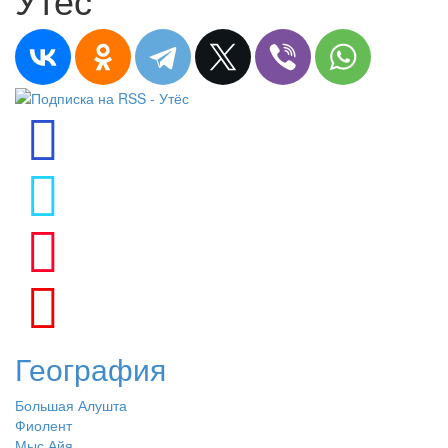
География
Большая Алушта
Фиолент
Мыс Айя