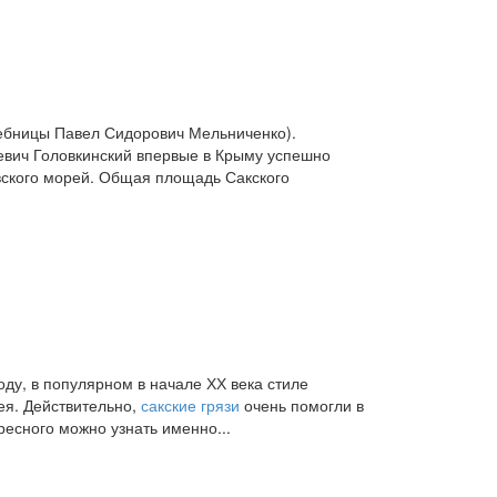
ечебницы Павел Сидорович Мельниченко).
евич Головкинский впервые в Крыму успешно
вского морей. Общая площадь Сакского
ду, в популярном в начале ХХ века стиле
ея. Действительно,
сакские грязи
очень помогли в
ресного можно узнать именно...