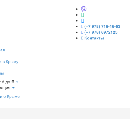
(+7 978) 716-16-63
(+7 978) 6972125
Контакты
ная
х в Крыму
вы
 А до Я
мация
и о Крыме