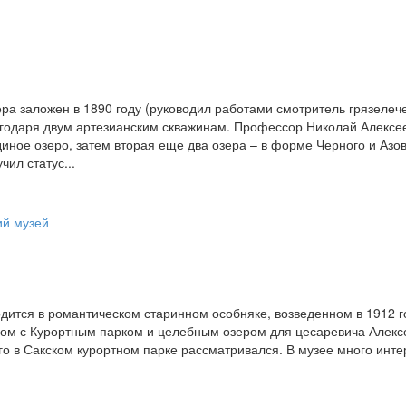
зера заложен в 1890 году (руководил работами смотритель грязел
годаря двум артезианским скважинам. Профессор Николай Алексе
иное озеро, затем вторая еще два озера – в форме Черного и Азо
чил статус...
дится в романтическом старинном особняке, возведенном в 1912 го
ядом с Курортным парком и целебным озером для цесаревича Алекс
го в Сакском курортном парке рассматривался. В музее много инте