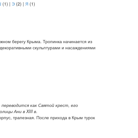
Ш
(1)
|
Э
(2)
|
Я
(1)
жном берегу Крыма. Тропинка начинается из
 декоративными скульптурами и насаждениями
е переводится как Святой крест, его
лицы Ани в XIII в
.
орпус, трапезная. После прихода в Крым турок