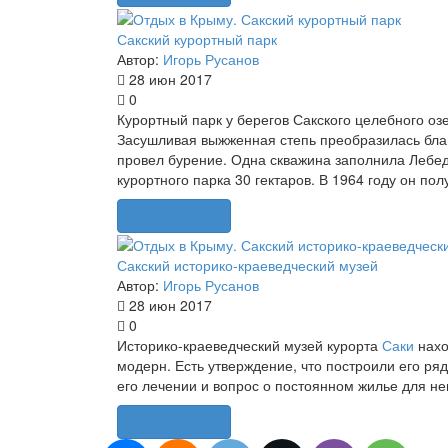
Сакский курортный парк
Автор:
Игорь Русанов
28 июн 2017
0
Курортный парк у берегов Сакского целебного о
Засушливая выжженная степь преобразилась бла
провел бурение. Одна скважина заполнила Лебед
курортного парка 30 гектаров. В 1964 году он полу
Читать далее
Сакский историко-краеведческий музей
Автор:
Игорь Русанов
28 июн 2017
0
Историко-краеведческий музей курорта
Саки
нахо
модерн. Есть утверждение, что построили его р
его лечении и вопрос о постоянном жилье для не
Читать далее