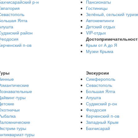
Бахчисарайский р-н
Пансионаты
Евпатория
Гостиницы
Севастополь
Зелёный, сельский туриз
Большая Ялта
Автокемпинги
Алушта
Детский отдых
Судакский район
VIP-отдых
Феодосия
Достопримечательност
Керченский п-ов
Крым от А до Я
Музеи Крыма
Туры
Экскурсии
Винные
Симферополь
Романтические
Севастополь
Познавательные
Большая Ялта
Дайвинг-туры
Алушта
Детские
Судакский р-он
Охотничьи
Феодосия
Рыбалка
Керченский п-ов
Паломнические
Западный Крым
Экстрим-туры
Бахчисарай
Антиквариат-туры