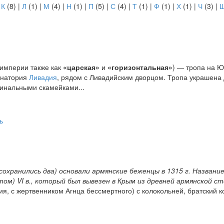
|
К
(8)
|
Л
(1)
|
М
(4)
|
Н
(1)
|
П
(5)
|
С
(4)
|
Т
(1)
|
Ф
(1)
|
Х
(1)
|
Ч
(3)
|
 империи также как
«царская»
и
«горизонтальная»
) — тропа на Ю
санатория
Ливадия
, рядом с Ливадийским дворцом. Тропа украшена
гинальными скамейками...
сохранились два) основали армянские беженцы в 1315 г. Названи
м) VI в., который был вывезен в Крым из древней армянской сто
я, с жертвенником Агнца бессмертного) с колокольней, братский к