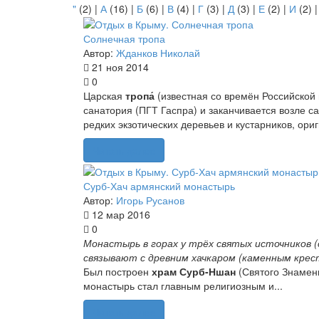
"
(2)
|
А
(16)
|
Б
(6)
|
В
(4)
|
Г
(3)
|
Д
(3)
|
Е
(2)
|
И
(2)
Солнечная тропа
Автор:
Жданков Николай
21 ноя 2014
0
Царская
тропа́
(известная со времён Российской
санатория (ПГТ Гаспра) и заканчивается возле 
редких экзотических деревьев и кустарников, ори
Читать далее
Сурб-Хач армянский монастырь
Автор:
Игорь Русанов
12 мар 2016
0
Монастырь в горах у трёх святых источников (
связывают с древним хачкаром (каменным кресто
Был построен
храм Сурб-Ншан
(Святого Знамени
монастырь стал главным религиозным и...
Читать далее