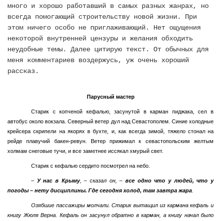
много и хорошо работавший в самых разных жанрах, но
всегда помогающий строительству новой жизни. При
этом ничего особо не приглаживающий. Нет ощущения
некоторой внутренней цензуры и желания обходить
неудобные темы. Далее цитирую текст. От обычных для
меня комментариев воздержусь, уж очень хороший
рассказ.
Парусный мастер
Старик с копченой кефалью, засунутой в карман пиджака, сел в
автобус около вокзала. Северный ветер дул над Севастополем. Синие холодные
крейсера скрипели на якорях в бухте, и, как всегда зимой, тяжело стонал на
рейде плавучий бакен-ревун. Ветер прижимал к севастопольским желтым
холмам снеговые тучи, и все заметнее иссякал хмурый свет.
Старик с кефалью сердито посмотрел на небо.
–
У нас в Крыму
, – сказал он, –
все одно что у людей, что у
погоды – нету дисциплины. Где сегодня холод, там завтра жара
.
Озябшие пассажиры молчали. Старик вытащил из кармана кефаль и
книгу Жюля Верна. Кефаль он засунул обратно в карман, а книгу начал было