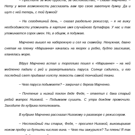
Нету у меня возможности рассказать вам про свою заветную думку. Да и
шут с ней теперь, с той думкой!
– На сегодняшний день, – сказал раздельно режиссер, – я не вижу
необходимости упоминать в картине имя случайного бутафора. У нас и так
упоминается сорок имен. Но, в общем, я подумаю.
Марченко вышел на набережную и сел на скамейку. Ненужная, давно
снятая на пленку «Марианна» качалась на якорях и робко, будто заискивая,
кланялась морю.
Вдруг Марченко встал и торопливо пошел к «Марианне» – на ней
медленно падали с рей и развертывались паруса. Солнце садилось, и его
последний свет придавал холсту легкость самой тончайшей ткани.
– Чего паруса подымаете? – закричал с берега Марченко.
– Почтение и низкий поклон дяде Феде, – ответил с бака старый
рябой матрос Низовой. – Подымаем сушить. С утра дождем промочило.
Заходите до кубрика потолковать.
В кубрике Марченко рассказал Низовому о разговоре с режиссером.
– Неспокойный ты старик, Федя, – просипел Низовой, выковыривая
ножом пробку из бутылки кислого вина. – Чего ты зажурился? Ты плюнь! Я так