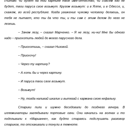
считаю: чи будет на той картине твое имя-отчество, чи совсем его не
будет, твои паруса свое возьмут. Кругом возьмут: и в Ялте, и в Одессе, и,
скажем, во всей республике. Когда уважение чужому человеку делаешь, он
тебя не пытает, кто ты да что ты, и ты сам с этим делом до него не
лезешь.
– Зачем лезу, – сказал Марченко. – Я не лезу, ни-ни! Мне бы одного
надо – приохотить людей до моего парусного дела.
– Приохотишь, – сказал Низовой.
– Приохочу!
– Через ту картину?
– А хоть бы и через картину.
– И паруса твои свое возьмут.
– Возьмут!
– Ну, тогда наливай шкалик и вытягай с кармана свою кефальку.
Старики пили и шумно беседовали до позднего вечера. В
иллюминаторы заглядывали портовые огни. Они качались на волнах и то
подплывали к «Марианне», как будто стараясь подслушать разговор
стариков, то отскакивали и тонули в темноте.