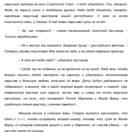
парусный капитан на весь Советский Союз – и тот удивлялся. «Ты, говорит,
Федя, не паруса сшил, а лебединые крылья. Надо тебя объявить, говорит,
народным парусным мастером нашей республики». У него из всего
получается смех, у Ханова. Я над теми парусами чуть не ослеп.
– Ай, как старался! – сказал насмешливый толстый пассажир. –
Тысячи зарабатывал.
– Не к месту ты ввязался, базарная душа! – рассердился мастер. –
Подавись моими тысячами! Мне денег не надо, я на одной кефальке проживу.
– А чего же тебе надо? – удивился пассажир.
– Сроду ты не поймешь из-за грубости из-за своей. Надо мне, чтобы
многие тысячи людей смотрели ту картину и удивлялись великолепным
парусам и большую любовь получали до моря. Дети будут радоваться на
«Марианну», а может, где и какой тертый моряк посмотрит и скажет: «Да,
знаменитый мастер шил паруса, честь ему и слава от всего морского
населения, от всех, кто понимает! Почет Марченке и Жюлю Верну, что
сработали такую красоту, и вечная память!»
Машина вошла в снежные горы. Старик пытался рассказать, что
едет в
Ялту
, чтобы исправить второй кливер, потому что, судя по Жюлю
Верну, со вторым кливером вышло у него, у Марченко, не совсем удачно, – но
его уже никто не слушал.