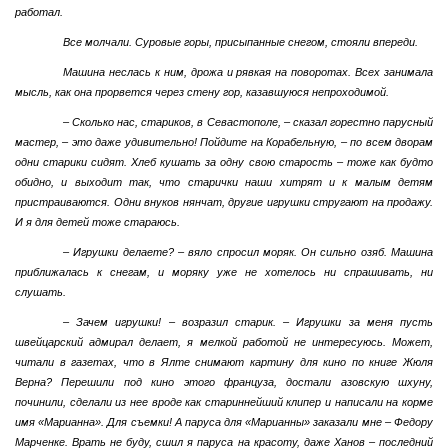
работал.
Все молчали. Суровые горы, присыпанные снегом, стояли впереди.
Машина неслась к ним, дрожа и рявкая на поворотах. Всех занимала
мысль, как она прорвется через стену гор, казавшуюся непроходимой.
– Сколько нас, стариков, в Севастополе, – сказал горестно парусный
мастер, – это даже удивительно! Пойдите на Корабельную, – по всем дворам
одни старики сидят. Хлеб кушать за одну свою старость – тоже как будто
обидно, и выходит так, что старички наши хитрят и к малым детям
пристраиваются. Одни внуков нянчат, другие игрушки стругают на продажу.
И я для детей тоже стараюсь.
– Игрушки делаете? – вяло спросил моряк. Он сильно озяб. Машина
приближалась к снегам, и моряку уже не хотелось ни спрашивать, ни
слушать.
– Зачем игрушки! – возразил старик. – Игрушки за меня пусть
швейцарский адмирал делает, я мелкой работой не интересуюсь. Может,
читали в газетах, что в Ялте снимают картину для кино по книге Жюля
Верна? Перешили под кино этого француза, достали азовскую шхуну,
починили, сделали из нее вроде как стариннейший клипер и написали на корме
имя «Марианна». Для съемки! А паруса для «Марианны» заказали мне – Федору
Марченке. Врать не буду, сшил я паруса на красоту, даже Ханов – последний