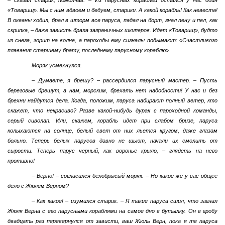
«Товарищ». Мы с ним вдвоем и бедуем, старики. А какой корабль! Как невеста!
В океаны ходил, брал в шторм все паруса, падал на борт, гнал пену и пел, как
скрипка, – даже зависть брала заграничных шкиперов. Идет «Товарищ», будто
из снега, горит на волне, а пароходы ему сигналы подымают: «Счастливого
плавания старшему брату, последнему парусному кораблю».
Моряк усмехнулся.
– Думаете, я брешу? – рассердился парусный мастер. – Пусть
береговые брешут, а нам, морским, брехать нет надобности! У нас и без
брехни найдутся дела. Когда, положим, паруса набирают полный ветер, кто
скажет, что некрасиво? Разве какой-нибудь дурак с пароходной команды,
серый сиволап. Или, скажем, корабль идет при слабом бризе, паруса
колыхаются на солнце, белый свет от них льется кругом, даже глазам
больно. Теперь белых парусов давно не шьют, начали их смолить от
сырости. Теперь парус черный, как воронье крыло, – глядеть на него
противно!
– Верно! – согласился белобрысый моряк. – Но какое же у вас общее
дело с Жюлем Верном?
– Как какое! – изумился старик. – Я такие паруса сшил, что загнал
Жюля Верна с его парусными кораблями на самое дно в бутылку. Он в гробу
двадцать раз перевернулся от зависти, ваш Жюль Верн, пока я те паруса