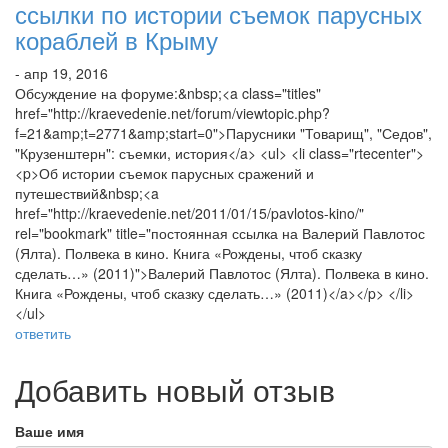
ссылки по истории съемок парусных
кораблей в Крыму
- апр 19, 2016
Обсуждение на форуме:&nbsp;<a class="titles"
href="http://kraevedenie.net/forum/viewtopic.php?
f=21&amp;t=2771&amp;start=0">Парусники "Товарищ", "Седов",
"Крузенштерн": съемки, история</a> <ul> <li class="rtecenter">
<p>Об истории съемок парусных сражений и
путешествий&nbsp;<a
href="http://kraevedenie.net/2011/01/15/pavlotos-kino/"
rel="bookmark" title="постоянная ссылка на Валерий Павлотос
(Ялта). Полвека в кино. Книга «Рождены, чтоб сказку
сделать…» (2011)">Валерий Павлотос (Ялта). Полвека в кино.
Книга «Рождены, чтоб сказку сделать…» (2011)</a></p> </li>
</ul>
ответить
Добавить новый отзыв
Ваше имя