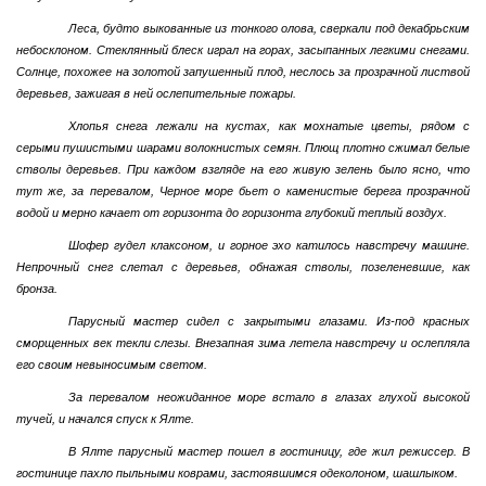
Леса, будто выкованные из тонкого олова, сверкали под декабрьским
небосклоном. Стеклянный блеск играл на горах, засыпанных легкими снегами.
Солнце, похожее на золотой запушенный плод, неслось за прозрачной листвой
деревьев, зажигая в ней ослепительные пожары.
Хлопья снега лежали на кустах, как мохнатые цветы, рядом с
серыми пушистыми шарами волокнистых семян. Плющ плотно сжимал белые
стволы деревьев. При каждом взгляде на его живую зелень было ясно, что
тут же, за перевалом, Черное море бьет о каменистые берега прозрачной
водой и мерно качает от горизонта до горизонта глубокий теплый воздух.
Шофер гудел клаксоном, и горное эхо катилось навстречу машине.
Непрочный снег слетал с деревьев, обнажая стволы, позеленевшие, как
бронза.
Парусный мастер сидел с закрытыми глазами. Из-под красных
сморщенных век текли слезы. Внезапная зима летела навстречу и ослепляла
его своим невыносимым светом.
За перевалом неожиданное море встало в глазах глухой высокой
тучей, и начался спуск к Ялте.
В Ялте парусный мастер пошел в гостиницу, где жил режиссер. В
гостинице пахло пыльными коврами, застоявшимся одеколоном, шашлыком.