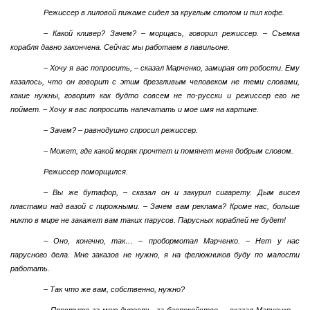
Режиссер в лиловой пижаме сидел за круглым столом и пил кофе.
– Какой кливер? Зачем? – морщась, говорил режиссер. – Съемка
корабля давно закончена. Сейчас мы работаем в павильоне.
– Хочу я вас попросить, – сказал Марченко, замирая от робости. Ему
казалось, что он говорит с этим брезгливым человеком не теми словами,
какие нужны, говорит как будто совсем не по-русски и режиссер его не
поймет. – Хочу я вас попросить напечатать и мое имя на картине.
– Зачем? – равнодушно спросил режиссер.
– Может, где какой моряк прочтет и помянет меня добрым словом.
Режиссер поморщился.
– Вы же бутафор, – сказал он и закурил сигарету. Дым висел
пластами над вазой с пирожными. – Зачем вам реклама? Кроме нас, больше
никто в мире не закажет вам таких парусов. Парусных кораблей не будет!
– Оно, конечно, так… – пробормотал Марченко. – Нет у нас
парусного дела. Мне заказов не нужно, я на фелюжников буду по малости
работать.
– Так что же вам, собственно, нужно?
– Простите за мою дурость, за беспокойство, – сказал Марченко. –