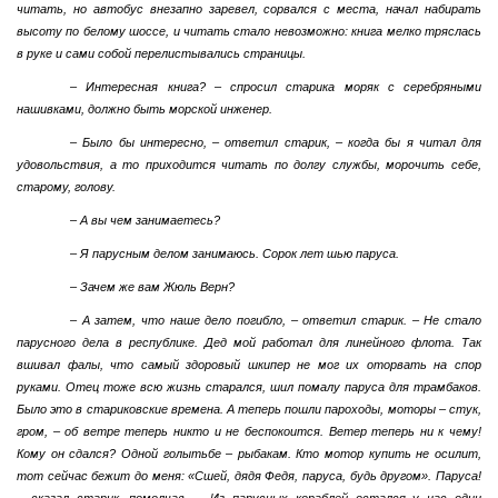
читать, но автобус внезапно заревел, сорвался с места, начал набирать
высоту по белому шоссе, и читать стало невозможно: книга мелко тряслась
в руке и сами собой перелистывались страницы.
– Интересная книга? – спросил старика моряк с серебряными
нашивками, должно быть морской инженер.
– Было бы интересно, – ответил старик, – когда бы я читал для
удовольствия, а то приходится читать по долгу службы, морочить себе,
старому, голову.
– А вы чем занимаетесь?
– Я парусным делом занимаюсь. Сорок лет шью паруса.
– Зачем же вам Жюль Верн?
– А затем, что наше дело погибло, – ответил старик. – Не стало
парусного дела в республике. Дед мой работал для линейного флота. Так
вшивал фалы, что самый здоровый шкипер не мог их оторвать на спор
руками. Отец тоже всю жизнь старался, шил помалу паруса для трамбаков.
Было это в стариковские времена. А теперь пошли пароходы, моторы – стук,
гром, – об ветре теперь никто и не беспокоится. Ветер теперь ни к чему!
Кому он сдался? Одной голытьбе – рыбакам. Кто мотор купить не осилит,
тот сейчас бежит до меня: «Сшей, дядя Федя, паруса, будь другом». Паруса!
– сказал старик, помолчав. – Из парусных кораблей остался у нас один