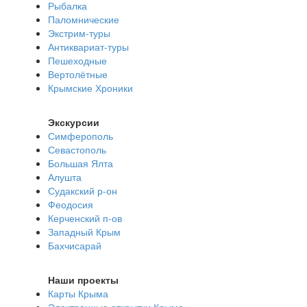
Рыбалка
Паломнические
Экстрим-туры
Антиквариат-туры
Пешеходные
Вертолётные
Крымские Хроники
Экскурсии
Симферополь
Севастополь
Большая Ялта
Алушта
Судакский р-он
Феодосия
Керченский п-ов
Западный Крым
Бахчисарай
Наши проекты
Карты Крыма
Электронные открытки Крыма