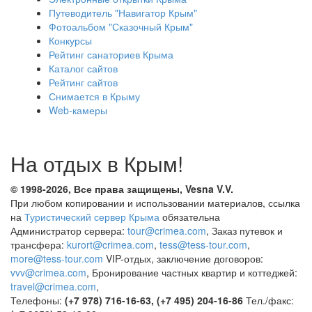
Путеводитель "Навигатор Крым"
Фотоальбом "Сказочный Крым"
Конкурсы
Рейтинг санаториев Крыма
Каталог сайтов
Рейтинг сайтов
Снимается в Крыму
Web-камеры
На отдых в Крым!
© 1998-2026, Все права защищены, Vesna
V.V.
При любом копировании и использовании материалов, ссылка
на
Туристический сервер Крыма
обязательна
Администратор сервера:
tour@crimea.com
, Заказ путевок и
трансфера:
kurort@crimea.com
,
tess@tess-tour.com
,
more@tess-tour.com
VIP-отдых, заключение договоров:
vvv@crimea.com
, Бронирование частных квартир и коттеджей:
travel@crimea.com
,
Телефоны:
(+7 978) 716-16-63, (+7 495) 204-16-86
Тел./факс: