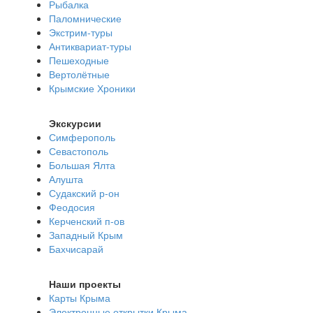
Рыбалка
Паломнические
Экстрим-туры
Антиквариат-туры
Пешеходные
Вертолётные
Крымские Хроники
Экскурсии
Симферополь
Севастополь
Большая Ялта
Алушта
Судакский р-он
Феодосия
Керченский п-ов
Западный Крым
Бахчисарай
Наши проекты
Карты Крыма
Электронные открытки Крыма