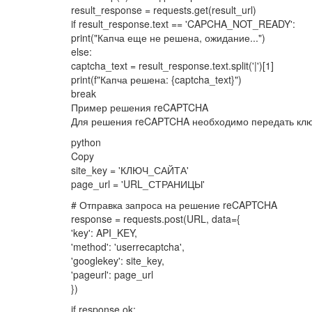
result_response = requests.get(result_url)
if result_response.text == 'CAPCHA_NOT_READY':
print("Капча еще не решена, ожидание...")
else:
captcha_text = result_response.text.split('|')[1]
print(f"Капча решена: {captcha_text}")
break
Пример решения reCAPTCHA
Для решения reCAPTCHA необходимо передать ключ 
python
Copy
site_key = 'КЛЮЧ_САЙТА'
page_url = 'URL_СТРАНИЦЫ'
# Отправка запроса на решение reCAPTCHA
response = requests.post(URL, data={
'key': API_KEY,
'method': 'userrecaptcha',
'googlekey': site_key,
'pageurl': page_url
})
if response.ok: