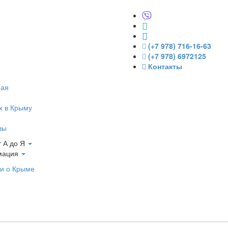
(+7 978) 716-16-63
(+7 978) 6972125
Контакты
ная
х в Крыму
вы
 А до Я
мация
и о Крыме