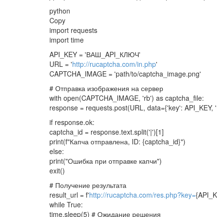
python
Copy
import requests
import time
API_KEY = 'ВАШ_API_КЛЮЧ'
URL = '
http://rucaptcha.com/in.php
'
CAPTCHA_IMAGE = 'path/to/captcha_image.png'
# Отправка изображения на сервер
with open(CAPTCHA_IMAGE, 'rb') as captcha_file:
response = requests.post(URL, data={'key': API_KEY, 'meth
if response.ok:
captcha_id = response.text.split('|')[1]
print(f"Капча отправлена, ID: {captcha_id}")
else:
print("Ошибка при отправке капчи")
exit()
# Получение результата
result_url = f'
http://rucaptcha.com/res.php?key=
{API_K
while True:
time.sleep(5) # Ожидание решения