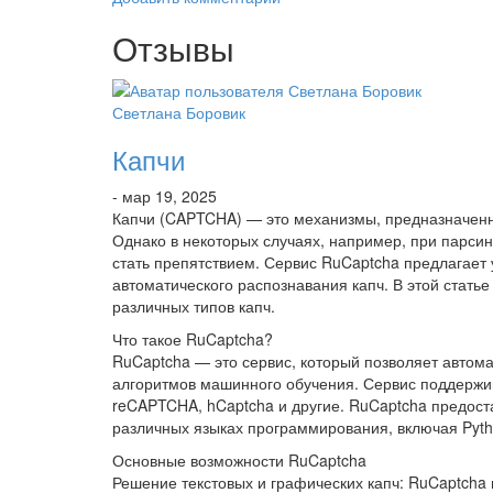
Отзывы
Светлана Боровик
Капчи
- мар 19, 2025
Капчи (CAPTCHA) — это механизмы, предназначенн
Однако в некоторых случаях, например, при парсин
стать препятствием. Сервис RuCaptcha предлагает
автоматического распознавания капч. В этой стать
различных типов капч.
Что такое RuCaptcha?
RuCaptcha — это сервис, который позволяет автом
алгоритмов машинного обучения. Сервис поддержив
reCAPTCHA, hCaptcha и другие. RuCaptcha предост
различных языках программирования, включая Pytho
Основные возможности RuCaptcha
Решение текстовых и графических капч: RuCaptcha 