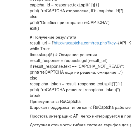
captcha_id = response.text.split('|')[1]
print(f"reCAPTCHA отправлена, ID: {captcha_id}")
else:
print("Ошибка при отправке reCAPTCHA")
exit()
# Получение результата
result_url = f'
http://rucaptcha.com/res.php?key=
{API_K
while True:
time.sleep(5) # Ожидание решения
result_response = requests.get(result_url)
if result_response.text == 'CAPCHA_NOT_READY':
print("reCAPTCHA еще не решена, ожидание...")
else:
recaptcha_token = result_response.text.split('|')[1]
print(f"reCAPTCHA решена: {recaptcha_token}")
break
Преимущества RuCaptcha
Широкая поддержка типов капч: RuCaptcha работае
Простота интеграции: API легко интегрируется в п
Доступная стоимость: гибкая система тарифов для 