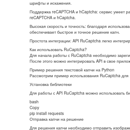
шрифты и искажения.
Поддержка reCAPTCHA и hCaptcha: сервис умеет ра
reCAPTCHA и hCaptcha.
Высокая скорость и точность: благодаря использова
обеспечивает быстрое и точное решение капч.
Простота интеграции: API RuCaptcha легко интегри
Как использовать RuCaptcha?
Для начала работы с RuCaptcha необходимо зарегис
После этого можно интегрировать API в свое прило
Пример решения текстовой капчи на Python
Рассмотрим пример использования RuCaptcha для р
Установка библиотеки
Для работы с API RuCaptcha можно использовать би
bash
Copy
pip install requests
Отправка капчи на решение
Для решения капчи необходимо отправить изображе