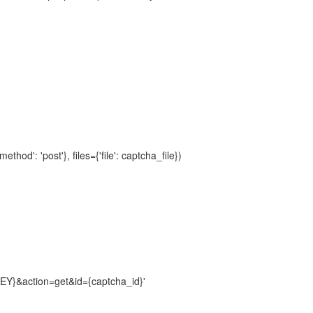
od': 'post'}, files={'file': captcha_file})
EY}&action=get&id={captcha_id}'