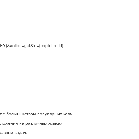
EY}&action=get&id={captcha_id}'
т с большинством популярных капч.
риложения на различных языках.
разных задач.