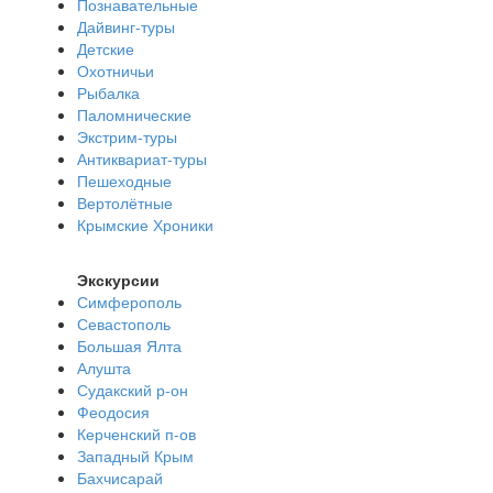
Познавательные
Дайвинг-туры
Детские
Охотничьи
Рыбалка
Паломнические
Экстрим-туры
Антиквариат-туры
Пешеходные
Вертолётные
Крымские Хроники
Экскурсии
Симферополь
Севастополь
Большая Ялта
Алушта
Судакский р-он
Феодосия
Керченский п-ов
Западный Крым
Бахчисарай