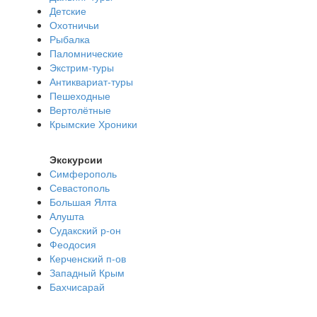
Детские
Охотничьи
Рыбалка
Паломнические
Экстрим-туры
Антиквариат-туры
Пешеходные
Вертолётные
Крымские Хроники
Экскурсии
Симферополь
Севастополь
Большая Ялта
Алушта
Судакский р-он
Феодосия
Керченский п-ов
Западный Крым
Бахчисарай