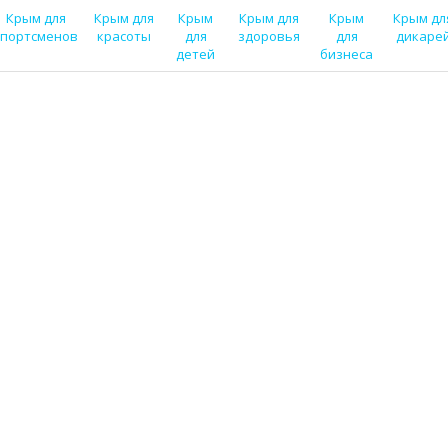
Крым для
Крым для
Крым
Крым для
Крым
Крым дл
спортсменов
красоты
для
здоровья
для
дикаре
детей
бизнеса