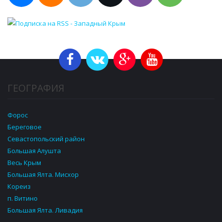
ГЕОГРАФИЯ
Форос
Береговое
Севастопольский район
Большая Алушта
Весь Крым
Большая Ялта. Мисхор
Кореиз
п. Витино
Большая Ялта. Ливадия