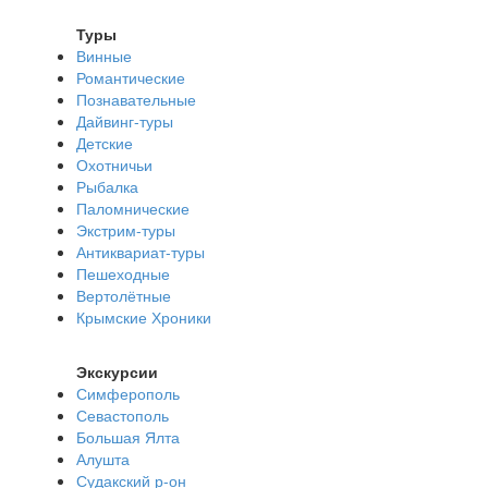
Туры
Винные
Романтические
Познавательные
Дайвинг-туры
Детские
Охотничьи
Рыбалка
Паломнические
Экстрим-туры
Антиквариат-туры
Пешеходные
Вертолётные
Крымские Хроники
Экскурсии
Симферополь
Севастополь
Большая Ялта
Алушта
Судакский р-он