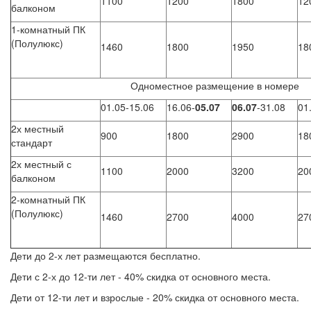
1100
1200
1800
12
балконом
1-комнатный ПК
(Полулюкс)
1460
1800
1950
18
Одноместное размещение в номере
01.05-15.06
16.06-
05.07
06.07
-31.08
01
2х местный
900
1800
2900
18
стандарт
2х местный с
1100
2000
3200
20
балконом
2-комнатный ПК
(Полулюкс)
1460
2700
4000
27
Дети до 2-х лет размещаются бесплатно.
Дети с 2-х до 12-ти лет - 40% скидка от основного места.
Дети от 12-ти лет и взрослые - 20% скидка от основного места.