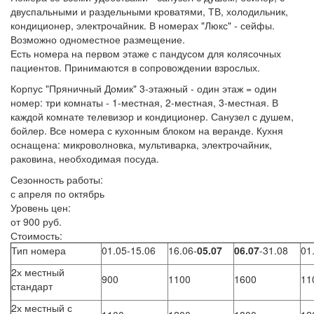
двуспальными и раздельными кроватями, ТВ, холодильник,
кондиционер, электрочайник. В номерах "Люкс" - сейфы.
Возможно одноместное размещение.
Есть номера на первом этаже с пандусом для колясочных
пациентов. Принимаются в сопровождении взрослых.
Корпус "Пряничный Домик" 3-этажный - один этаж = один
номер: три комнаты - 1-местная, 2-местная, 3-местная. В
каждой комнате телевизор и кондиционер. Санузел с душем,
бойлер. Все номера с кухонным блоком на веранде. Кухня
оснащена: микроволновка, мультиварка, электрочайник,
раковина, необходимая посуда.
Сезонность работы:
с апреля по октябрь
Уровень цен:
от 900 руб.
Стоимость:
Тип номера
01.05-15.06
16.06-
05.07
06.07
-31.08
01
2х местный
900
1100
1600
11
стандарт
2х местный с