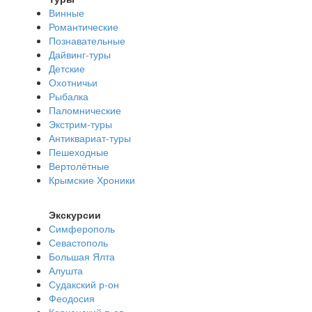
Винные
Романтические
Познавательные
Дайвинг-туры
Детские
Охотничьи
Рыбалка
Паломнические
Экстрим-туры
Антиквариат-туры
Пешеходные
Вертолётные
Крымские Хроники
Экскурсии
Симферополь
Севастополь
Большая Ялта
Алушта
Судакский р-он
Феодосия
Керченский п-ов