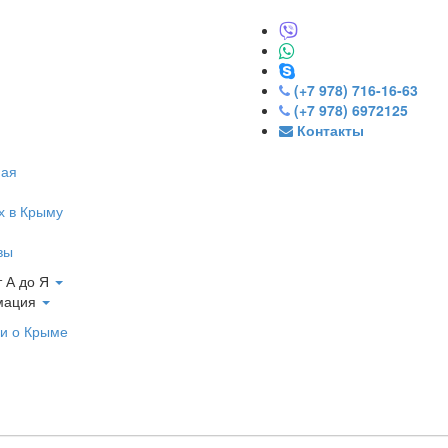
(+7 978) 716-16-63
(+7 978) 6972125
Контакты
ная
х в Крыму
вы
 А до Я
мация
и о Крыме