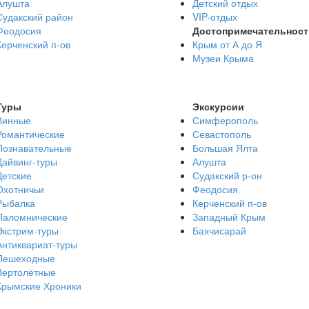
Алушта
Детский отдых
Судакский район
VIP-отдых
Феодосия
Достопримечательност
Керченский п-ов
Крым от А до Я
Музеи Крыма
Туры
Экскурсии
Винные
Симферополь
Романтические
Севастополь
Познавательные
Большая Ялта
Дайвинг-туры
Алушта
Детские
Судакский р-он
Охотничьи
Феодосия
Рыбалка
Керченский п-ов
Паломнические
Западный Крым
Экстрим-туры
Бахчисарай
Антиквариат-туры
Пешеходные
Вертолётные
Крымские Хроники