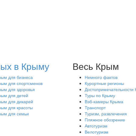
ых в Крыму
Весь Крым
рым для бизнеса
Немного фактов
рым для спортсменов
Курортные регионы
рым для здоровья
Достопримечательности
рым для детей
Туры по Крыму
рым для дикарей
Вэб-камеры Крыма
рым для красоты
Транспорт
рым для семьи
Туризм, развлечения
Пляжное обозрение
Автотуризм
Велотуризм