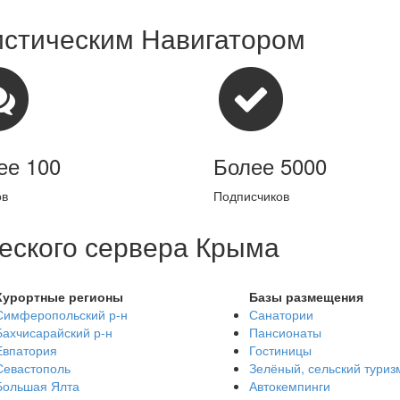
истическим Навигатором
ее 100
Более 5000
ов
Подписчиков
еского сервера Крыма
Курортные регионы
Базы размещения
Симферопольский р-н
Санатории
Бахчисарайский р-н
Пансионаты
Евпатория
Гостиницы
Севастополь
Зелёный, сельский туриз
Большая Ялта
Автокемпинги