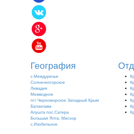
География
Отд
с.Междуречье
К
Солнечногорское
К
Ливадия
К
Межводное
К
пгт Черноморское Западный Крым
К
Балаклава
К
Алушта пос.Сатера
К
Большая Ялта. Мисхор
с.Изобильное