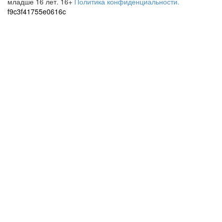
младше 16 лет.
16+
Политика конфиденциальности.
f9c3f41755e0616c