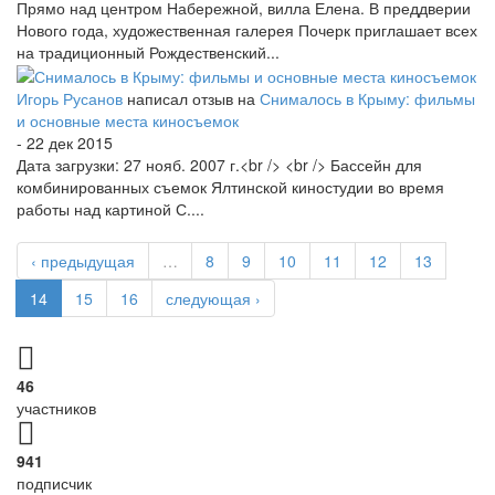
Прямо над центром Набережной, вилла Елена. В преддверии
Нового года, художественная галерея Почерк приглашает всех
на традиционный Рождественский...
Игорь Русанов
написал отзыв на
Снималось в Крыму: фильмы
и основные места киносъемок
- 22 дек 2015
Дата загрузки: 27 нояб. 2007 г.<br /> <br /> Бассейн для
комбинированных съемок Ялтинской киностудии во время
работы над картиной С....
‹ предыдущая
…
8
9
10
11
12
13
14
15
16
следующая ›
46
участников
941
подписчик