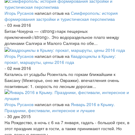
Игорь Русанов
написал отзыв на
Симферополь: история
формирования застройки и туристическая перспектива
- 03 янв 2016
Битак-Чокурча — <strong>парк пещерных
приключений</strong>. Это водораздельное плато между
долинами Салгира и Малого Салгира по обе...
Игорь Русанов
написал отзыв на
Квадроциклы в Крыму:
прокат, маршруты, цены 2016 года
- 02 янв 2016
Катались от усадьбы Розенталь по горкам ближайшим к
Баксану (Межгорье, оно же Овражки). впечатления очень
позитивные: 1. скорость по лесным дорогам...
Игорь Русанов
написал отзыв на
Январь 2016 в Крыму.
Праздники, фестивали, интересное и лучшее
- 30 дек 2015
На Рождество, в ночь с 6 на 7 января, гадать - большой грех, в
этот праздник ходят в гости, а также принимают гостей. Но
есть важные приметы...