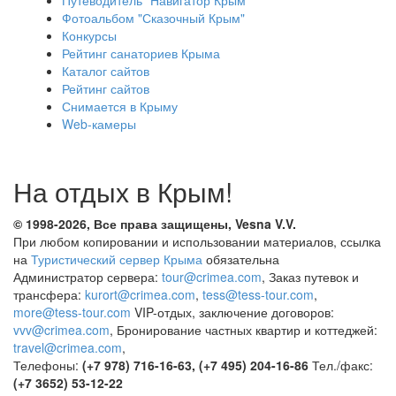
Фотоальбом "Сказочный Крым"
Конкурсы
Рейтинг санаториев Крыма
Каталог сайтов
Рейтинг сайтов
Снимается в Крыму
Web-камеры
На отдых в Крым!
© 1998-2026, Все права защищены, Vesna
V.V.
При любом копировании и использовании материалов, ссылка
на
Туристический сервер Крыма
обязательна
Администратор сервера:
tour@crimea.com
, Заказ путевок и
трансфера:
kurort@crimea.com
,
tess@tess-tour.com
,
more@tess-tour.com
VIP-отдых, заключение договоров:
vvv@crimea.com
, Бронирование частных квартир и коттеджей:
travel@crimea.com
,
Телефоны:
(+7 978) 716-16-63, (+7 495) 204-16-86
Тел./факс:
(+7 3652) 53-12-22