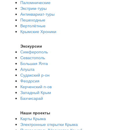
Паломнические
Экстрим-туры
Антиквариат-туры
Пешеходные
Вертолётные
Крымские Хроники
Экскурсии
Симферополь
Севастополь
Большая Ялта
Алушта
Судакский р-он
Феодосия
Керченский п-ов
Западный Крым
Бахчисарай
Наши проекты
Карты Крыма
Электронные открытки Крыма
Путеводитель "Навигатор Крым"