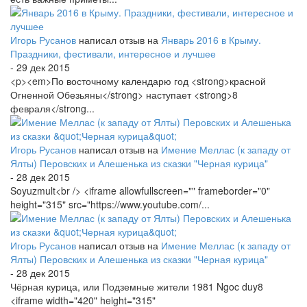
Игорь Русанов
написал отзыв на
Январь 2016 в Крыму.
Праздники, фестивали, интересное и лучшее
- 29 дек 2015
<p><em>По восточному календарю год <strong>красной
Огненной Обезьяны</strong> наступает <strong>8
февраля</strong...
Игорь Русанов
написал отзыв на
Имение Меллас (к западу от
Ялты) Перовских и Алешенька из сказки "Черная курица"
- 28 дек 2015
Soyuzmult<br /> <iframe allowfullscreen="" frameborder="0"
height="315" src="https://www.youtube.com/...
Игорь Русанов
написал отзыв на
Имение Меллас (к западу от
Ялты) Перовских и Алешенька из сказки "Черная курица"
- 28 дек 2015
Чёрная курица, или Подземные жители 1981 Ngoc duy8
<iframe width="420" height="315"