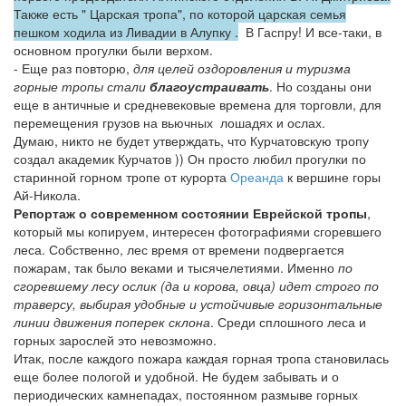
Также есть " Царская тропа", по которой царская семья
пешком ходила из Ливадии в Алупку .
В Гаспру! И все-таки, в
основном прогулки были верхом.
- Еще раз повторю,
для целей оздоровления и туризма
горные тропы стали
благоустраивать
. Но созданы они
еще в античные и средневековые времена для торговли, для
перемещения грузов на вьючных лошадях и ослах.
Думаю, никто не будет утверждать, что Курчатовскую тропу
создал академик Курчатов )) Он просто любил прогулки по
старинной горном тропе от курорта
Ореанда
к вершине горы
Ай-Никола.
Репортаж о современном состоянии Еврейской тропы
,
который мы копируем, интересен фотографиями сгоревшего
леса. Собственно, лес время от времени подвергается
пожарам, так было веками и тысячелетиями. Именно
по
сгоревшему лесу ослик (да и корова, овца) идет строго по
траверсу, выбирая удобные и устойчивые горизонтальные
линии движения поперек склона
. Среди сплошного леса и
горных зарослей это невозможно.
Итак, после каждого пожара каждая горная тропа становилась
еще более пологой и удобной. Не будем забывать и о
периодических камнепадах, постоянном размыве горных