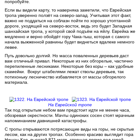
попробуйте.
Если вы видели карту, то наверняка заметили, что Еврейская
тропа уверенно ползёт на северо-запад. Учитывая этот факт,
важно не поддаться на соблазн пойти по хорошо утоптанной
дороге, уходящей на северо-восток, ведь это будет Западная
шанхайская тропа, у которой свой подъём на яйлу. Еврейка же
медленно и верно обойдёт гору Чака-тыш, которая с самого
начала выжженной равнины будет виднеться вдалеке немного
левее.
Путь довольно долгий. Но масса поваленных деревьев даст
вам отличный привал. Некоторые из них обгорелые, частично
перепиленные лесниками. Некоторые без коры – как удобные
скамейки. Вокруг штабелями лежат стволы деревьев, так
потихоньку лесничество избавляется от массы обгорелого
материала.
На Еврейской тропе
Так под открытым небом вам предстоит идти не менее часа,
обозревая окрестности. Мачты одиноких сосен стоят мрачным
напоминанием давнишней катастрофы.
С тропы открываются потрясающие виды на горы, не скрытые
лесом, как на других тропах. Особенно красиво выглядит гора
Нишан-Кая, высотой 871 метр, стоящая прямо под горой