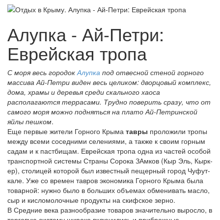
Алупка - Ай-Петри:
Еврейская тропа
С моря весь городок
Алупка
под отвесной стеной горного
массива Ай-Петри виден весь целиком: дворцовый комплекс,
дома, храмы и деревья среди скального хаоса
располагаются террасами. Трудно поверить сразу, что от
самого моря можно подняться на плато Ай-Петринской
яйлы пешком
.
Еще первые жители Горного Крыма
тавры
проложили тропы
между всеми соседними селениями, а также к своим горным
садам и к пастбищам. Еврейская тропа одна из частей особой
транспортной системы Страны Сорока ЗАмков (Кыр Эль, Кырк-
ер), столицей которой был известный пещерный город Чуфут-
кале. Уже со времен тавров экономика Горного Крыма была
товарной: нужно было в больших объемах обменивать масло,
сыр и кисломолочные продукты на скифское зерно.
В Средние века разнообразие товаров значительно выросло, в
торговую систему широко включились и прибрежные