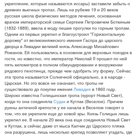
укрепление, которые называются иссары) заставили забыть о
древних вьючных тропах. Лишь на рубеже 19 и 20 веков
русская школа физических методов лечения, основанная
врачом императорской семьи Сергеем Петровичем Боткиным
(1832-1889), ввела в моду пешие прогулки по горным тропам.
Одним из первых укрепил и благоустроил "Горизонтальную
дорожку" от великокняжеского имения Гаспра до царского
дворца в Ливадии великий князь Александр Михайлович
Романов. Ей пользовались в основном для верховых поездок в
гости, но известно, что император Николай II прошел по ней
пять километров в полном обмундировании и вооружении
рядового пехотинца, прежде чем одобрить эту форму. Сейчас
эта тропа называется Солнечной официально, а в народе -
Царская. Но это вовсе не означает, что тропы не
существовало до покупки имения
Ливадия
в 1860 году.
Широко известна Голицынская тропа (курорт Новый Свет),
когда-то она соединяла
Судак
и Кутлак (Веселое). Причем
руины античной крепости у ее начала в Веселом говорят о
том, что ее укрепили еще до новой эры. Князь Голицын лишь
укрепил ее. В начале 20 века она еще соединяла Новый Свет
и Кутлак, а сейчас даже от мыса Капчик до Царского пляжа
она разрушена, лишь несколько крепид позволяют угадать, где