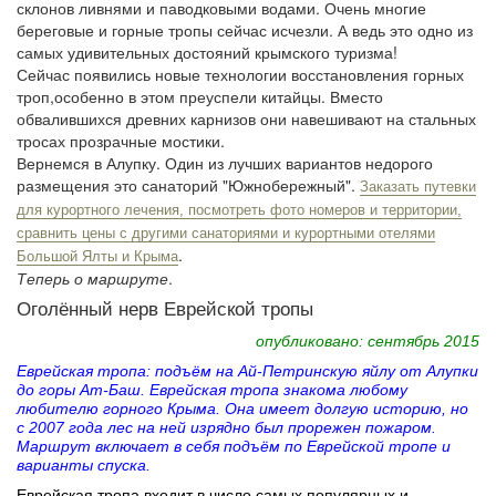
склонов ливнями и паводковыми водами. Очень многие
береговые и горные тропы сейчас исчезли. А ведь это одно из
самых удивительных достояний крымского туризма!
Сейчас появились новые технологии восстановления горных
троп,особенно в этом преуспели китайцы. Вместо
обвалившихся древних карнизов они навешивают на стальных
тросах прозрачные мостики.
Вернемся в Алупку. Один из лучших вариантов недорого
размещения это санаторий "Южнобережный".
Заказать путевки
для курортного лечения, посмотреть фото номеров и территории,
сравнить цены с другими санаториями и курортными отелями
.
Большой Ялты и Крыма
Теперь о маршруте
.
Оголённый нерв Еврейской тропы
опубликовано: сентябрь 2015
Еврейская тропа: подъём на Ай-Петринскую яйлу от Алупки
до горы Ат-Баш. Еврейская тропа знакома любому
любителю горного Крыма. Она имеет долгую историю, но
с 2007 года лес на ней изрядно был прорежен пожаром.
Маршрут включает в себя подъём по Еврейской тропе и
варианты спуска.
Еврейская тропа входит в число самых популярных и