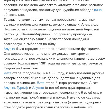
селения. Во времена Хазарского каганата огромное развитие
получило виноделие, поскольку для иудейских обрядов
вино
обязательно.
Товары по узким горным тропам перевозили на вьючных
осликах и небольших горно-крымских лошадях. Александр
Пушкин оставил описание подъема по известной Чертовой
лестнице (Шайтан-Мердвень), по примеру проводника
татарина он крепко взялся на хвост своей лошадки и
благополучно выбрался на яйлу.
Алупка
была городом с торгово-ремесленными функциями.
Она хорошо известна по многим документам времен
генуэзцев, а точнее экспансии итальянских купцов по договору
с ханом Тохтамышем 1381 года на земли крымских греков от
Судака до Балаклавы.
Ялта
стала городом лишь в 1838 году, к тому времени русские
саперы проложили горные дороги, достаточно удобные для
поездок в экипажах.
Ялта
стала быстро развиваться. А вот
Алупка
,
Гурзуф
и
Алушта
(а вот об этих двух городках
известно, именно как о городских поселениях с 6 века) стали
на многие годы зоной тишины и покоя. Изменился характер
экономики, а новые транспортные сети (а для их подпорных
стен солдаты разобрали сотни крепостей и небольших