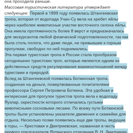
она проходила раньше.
Массовая туристическая литература утверждает
следующее
:
Первой в 1899 году появилась Штангеевская
тропа, которая от водопада Учан-Су вела на хребет яйлы
через наиболее живописные участки восточного склона яйлы.
Она имела протяженность более 8 верст и предназначалась
для экскурсантов любой физической подготовленности, так как
была столь полога, что даже люди, не привыкшие к горным
прогулкам, свободно по ней поднимались.
Эта первая туристская тропа в России стала прообразом
сегодняшних туристских троп, которые являются одним из
действенных средств регулирования взаимоотношений между
туристами и природой.
Вслед за Штангеевской появилась Боткинская тропа,
созданная на деньги, пожертвованные почитателями
профессора Сергея Петровича Боткина. Эта удобная и
интересная для прогулок туристов тропа вела к водопаду
Яузлар, окрестности которого отличались густыми
живописными сосновыми лесами. По всему пути Боткинской
тропы были установлены указатели движения и скамейки для
отдыха. Несколько позже появились еще две тропы, ведущие
в горы, — Крестовая и Дмитриевская, названная в честь
первого председателя Ялтинского отделения В. Н. Дмитриева.