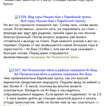
Купол.
Вид горы Нишан-Кая с Еврейской тропы
Но вот на горизонте показался лес. Снова тень, снова запах
сосен. Естественно, хочется пить, но переживать не стоит –
впереди вас ждут два родника, причём один из них вполне
благоустроенный. После второго родника уже можно
готовиться к выходу на плато. Ещё немного усилий и вот он –
перевал. Справа от вас возвышается самая большая гора в
окрестности – Ат-Баш (1196м.), или как её ещё называют –
Конская голова. Перед вами открывается
величественная
панорама Ай-Петринской яйлы
.
Ай-Петринская яйла в районе перевала Ат-Баш
Чем привлекательна Еврейская тропа, так это массой
вариантов продолжения маршрута. Подъём вряд ли займёт у
вас более 4 – 5 часов, поэтому вы вполне можете
осмотреться. Взойдите на Ат-Баш и насладитесь
открывающимися видами. Если время не поджимает, то за 2,5
– 3 часа можно дойти до станции канатной дороги и уехать
оттуда транспортом, либо не более чем за час спуститься
по