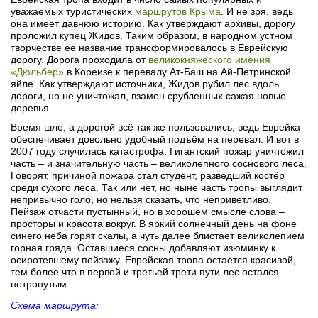
уважаемых туристических
маршрутов Крыма
. И не зря, ведь
она имеет давнюю историю. Как утверждают архивы, дорогу
проложил купец Жидов. Таким образом, в народном устном
творчестве её название трансформировалось в Еврейскую
дорогу. Дорога проходила от
великокняжеского имения
«Дюльбер»
в Кореизе к перевалу Ат-Баш на Ай-Петринской
яйле. Как утверждают источники, Жидов рубил лес вдоль
дороги, но не уничтожал, взамен срубленных сажая новые
деревья.
Время шло, а дорогой всё так же пользовались, ведь Еврейка
обеспечивает довольно удобный подъём на перевал. И вот в
2007 году случилась катастрофа. Гигантский пожар уничтожил
часть – и значительную часть – великолепного соснового леса.
Говорят, причиной пожара стал студент, разведший костёр
среди сухого леса. Так или нет, но ныне часть тропы выглядит
непривычно голо, но нельзя сказать, что неприветливо.
Пейзаж отчасти пустынный, но в хорошем смысле слова –
просторы и красота вокруг. В яркий солнечный день на фоне
синего неба горят скалы, а чуть далее блистает великолепием
горная гряда. Оставшиеся сосны добавляют изюминку к
осиротевшему пейзажу. Еврейская тропа остаётся красивой,
тем более что в первой и третьей трети пути лес остался
нетронутым.
Схема маршрута: