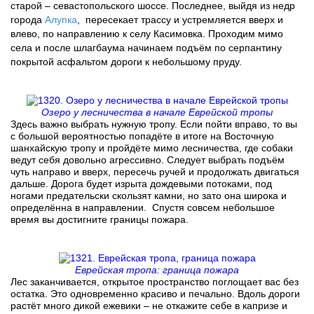
старой – севастопольского шоссе. Последнее, выйдя из недр
города
Алупка
, пересекает трассу и устремляется вверх и
влево, по направлению к селу Касимовка. Проходим мимо
села и после шлагбаума начинаем подъём по серпантину
покрытой асфальтом дороги к небольшому пруду.
Озеро у лесничества в начале Еврейской тропы
Здесь важно выбрать нужную тропу. Если пойти вправо, то вы
с большой вероятностью попадёте в итоге на Восточную
шанхайскую тропу и пройдёте мимо лесничества, где собаки
ведут себя довольно агрессивно. Следует выбрать подъём
чуть направо и вверх, пересечь ручей и продолжать двигаться
дальше. Дорога будет изрыта дождевыми потоками, под
ногами предательски скользят камни, но зато она широка и
определённа в направлении. Спустя совсем небольшое
время вы достигните границы пожара.
Еврейская тропа: граница пожара
Лес заканчивается, открытое пространство поглощает вас без
остатка. Это одновременно красиво и печально. Вдоль дороги
растёт много дикой ежевики – не откажите себе в капризе и