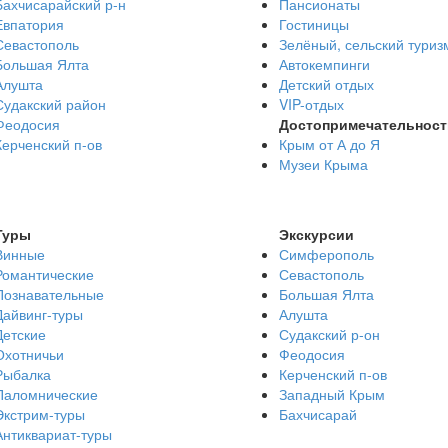
Бахчисарайский р-н
Пансионаты
Евпатория
Гостиницы
Севастополь
Зелёный, сельский туриз
Большая Ялта
Автокемпинги
Алушта
Детский отдых
Судакский район
VIP-отдых
Феодосия
Достопримечательност
Керченский п-ов
Крым от А до Я
Музеи Крыма
Туры
Экскурсии
Винные
Симферополь
Романтические
Севастополь
Познавательные
Большая Ялта
Дайвинг-туры
Алушта
Детские
Судакский р-он
Охотничьи
Феодосия
Рыбалка
Керченский п-ов
Паломнические
Западный Крым
Экстрим-туры
Бахчисарай
Антиквариат-туры