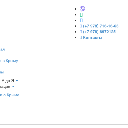
(+7 978) 716-16-63
(+7 978) 6972125
Контакты
ная
х в Крыму
вы
 А до Я
мация
и о Крыме