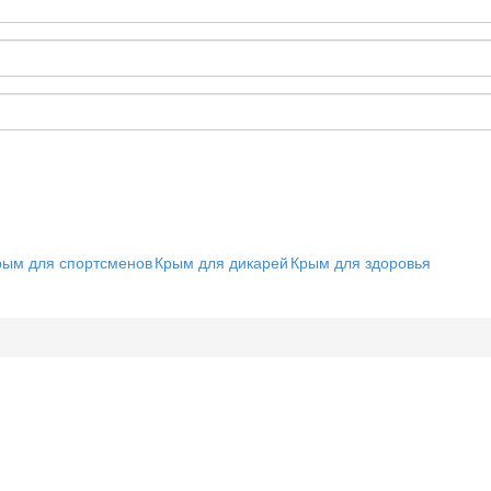
рым для спортсменов
Крым для дикарей
Крым для здоровья