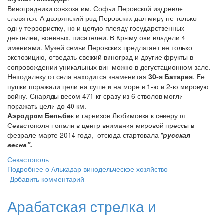
Виноградники совхоза им. Софьи Перовской издревле
славятся. А дворянский род Перовских дал миру не только
одну террористку, но и целую плеяду государственных
деятелей, военных, писателей. В Крыму они владели 4
имениями. Музей семьи Перовских предлагает не только
экспозицию, отведать свежий виноград и другие фрукты в
сопровождении уникальных вин можно в дегустационном зале.
Неподалеку от села находится знаменитая
30-я Батарея
. Ее
пушки поражали цели на суше и на море в 1-ю и 2-ю мировую
войну. Снаряды весом 471 кг сразу из 6 стволов могли
поражать цели до 40 км.
Аэродром Бельбек
и гарнизон Любимовка к северу от
Севастополя попали в центр внимания мировой прессы в
феврале-марте 2014 года, отсюда стартовала "
русская
весна".
Севастополь
Подробнее
о Алькадар винодельческое хозяйство
Добавить комментарий
Арабатская стрелка и