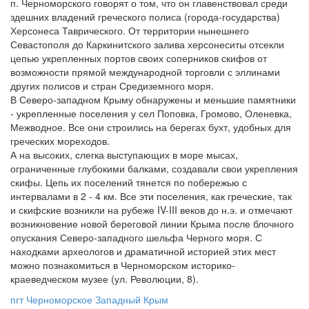
п. Черноморского говорят о том, что он главенствовал среди
здешних владений греческого полиса (города-государства)
Херсонеса Таврического. От территории нынешнего
Севастополя до Каркинитского залива херсонеситы отсекли
цепью укрепленных портов своих соперников скифов от
возможности прямой международной торговли с эллинами
других полисов и стран Средиземного моря.
В Северо-западном Крыму обнаружены и меньшие памятники
- укрепленные поселения у сел Поповка, Громово, Оленевка,
Межводное. Все они строились на берегах бухт, удобных для
греческих мореходов.
А на высоких, слегка выступающих в море мысах,
ограниченные глубокими балками, создавали свои укрепления
скифы. Цепь их поселений тянется по побережью с
интервалами в 2 - 4 км. Все эти поселения, как греческие, так
и скифские возникли на рубеже IV-III веков до н.э. и отмечают
возникновение новой береговой линии Крыма после блочного
опускания Северо-западного шельфа Черного моря. С
находками археологов и драматичной историей этих мест
можно познакомиться в Черноморском историко-
краеведческом музее (ул. Революции, 8).
пгт Черноморское Западный Крым