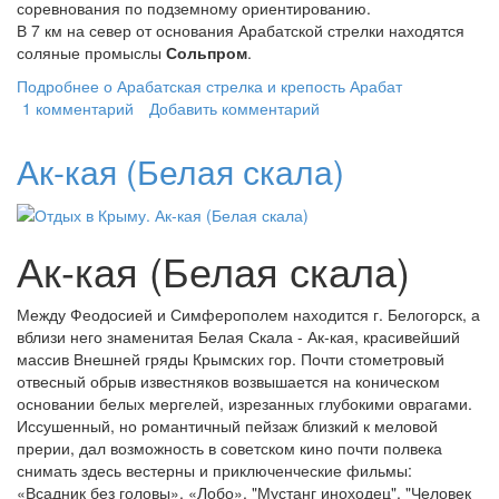
соревнования по подземному ориентированию.
В 7 км на север от основания Арабатской стрелки находятся
соляные промыслы
Сольпром
.
Подробнее
о Арабатская стрелка и крепость Арабат
1 комментарий
Добавить комментарий
Ак-кая (Белая скала)
Ак-кая (Белая скала)
Между Феодосией и Симферополем находится г. Белогорск, а
вблизи него знаменитая Белая Скала - Ак-кая, красивейший
массив Внешней гряды Крымских гор. Почти стометровый
отвесный обрыв известняков возвышается на коническом
основании белых мергелей, изрезанных глубокими оврагами.
Иссушенный, но романтичный пейзаж близкий к меловой
прерии, дал возможность в советском кино почти полвека
снимать здесь вестерны и приключенческие фильмы:
«Всадник без головы», «Лобо», "Мустанг иноходец", "Человек