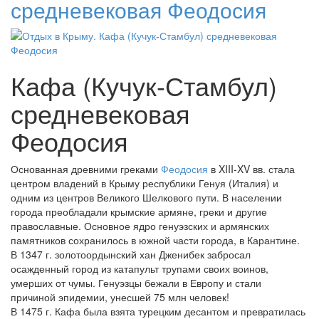
средневековая Феодосия
Кафа (Кучук-Стамбул)
средневековая
Феодосия
Основанная древними греками
Феодосия
в XIII-XV вв. стала
центром владений в Крыму республики Генуя (Италия) и
одним из центров Великого Шелкового пути. В населении
города преобладали крымские армяне, греки и другие
православные. Основное ядро генуэзских и армянских
памятников сохранилось в южной части города, в Карантине.
В 1347 г. золотоордынский хан Дженибек забросал
осажденный город из катапульт трупами своих воинов,
умерших от чумы. Генуэзцы бежали в Европу и стали
причиной эпидемии, унесшей 75 млн человек!
В 1475 г. Кафа была взята турецким десантом и превратилась