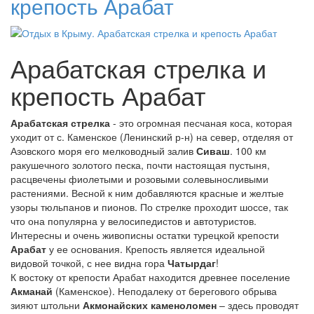
крепость Арабат
Арабатская стрелка и
крепость Арабат
Арабатская стрелка
- это огромная песчаная коса, которая
уходит от с. Каменское (Ленинский р-н) на север, отделяя от
Азовского моря его мелководный залив
Сиваш
. 100 км
ракушечного золотого песка, почти настоящая пустыня,
расцвечены фиолетыми и розовыми солевыносливыми
растениями. Весной к ним добавляются красные и желтые
узоры тюльпанов и пионов. По стрелке проходит шоссе, так
что она популярна у велосипедистов и автотуристов.
Интересны и очень живописны остатки турецкой крепости
Арабат
у ее основания. Крепость является идеальной
видовой точкой, с нее видна гора
Чатырдаг
!
К востоку от крепости Арабат находится древнее поселение
Акманай
(Каменское). Неподалеку от берегового обрыва
зияют штольни
Акмонайских каменоломен
– здесь проводят