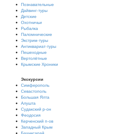
Познавательные
Дайвинг-туры
Детские
Охотничьи
Рыбалка
Паломнические
Экстрим-туры
Антиквариат-туры
Пешеходные
Вертолётные
Крымские Хроники
Экскурсии
Симферополь
Севастополь
Большая Ялта
Алушта
Судакский р-он
Феодосия
Керченский п-ов
Западный Крым
Бахчисарай