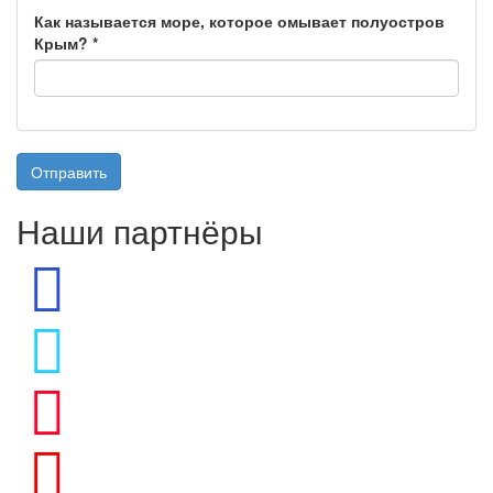
Как называется море, которое омывает полуостров
Крым?
*
Отправить
Наши партнёры