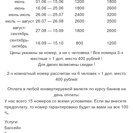
июнь
01.06 — 15.06
1200
1800
июнь
16.06 — 25.06
1800
2600
июнь-июль
26.06 — 25.07
2400
3200
июль — август
26.07 — 26.08
2600
3500
август-
27.08 — 15.09
1800
2600
сентябрь
сентябрь-
16.09 — 15.10
800
1200
октябрь
Цены указаны за номер, а не с человека ! Все номера 3-х
местные + 1 доп. место 400 рублей !
Для двоих возможны скидки !
2-х комнатный номер рассчитан на 6 человек + 1 доп. место
400 рублей
Оплата в любой конвертируемой валюте по курсу банков на
день оплаты.
У нас всего 15 номеров со всеми условиями. Если вы внесете
предоплату, то номер гарантировано будет за вами на все 100
%.
Услуги:
Бассейн